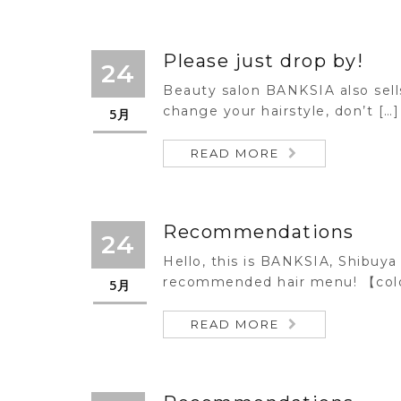
Please just drop by!
24
Beauty salon BANKSIA also sell
change your hairstyle, don’t […]
5月
READ MORE
Recommendations
24
Hello, this is BANKSIA, Shibuya 
recommended hair menu! 【colo
5月
READ MORE