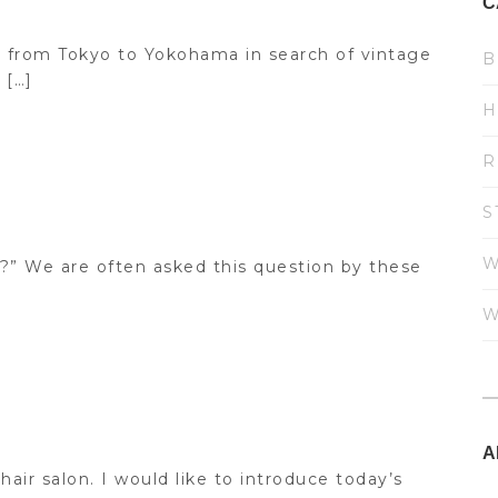
C
ip from Tokyo to Yokohama in search of vintage
B
 […]
H
R
S
W
d?” We are often asked this question by these
W
A
hair salon. I would like to introduce today’s