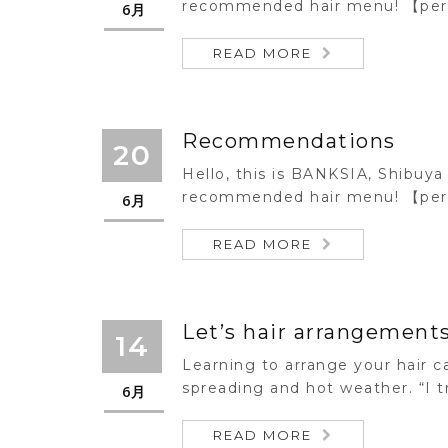
recommended hair menu! 【per
6月
READ MORE
Recommendations
20
Hello, this is BANKSIA, Shibuya 
recommended hair menu! 【per
6月
READ MORE
Let’s hair arrangements
14
Learning to arrange your hair c
spreading and hot weather. “I tr
6月
READ MORE