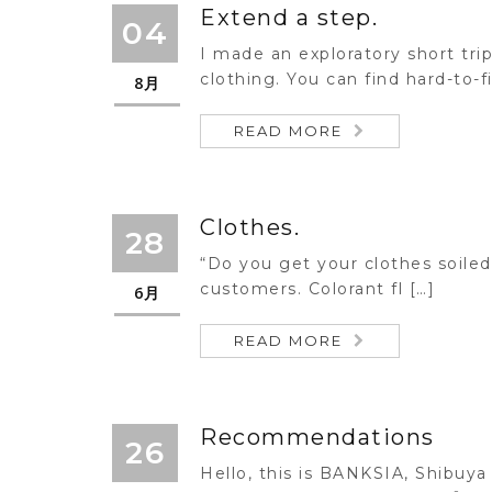
Extend a step.
04
I made an exploratory short tr
clothing. You can find hard-to-fi
8月
READ MORE
Clothes.
28
“Do you get your clothes soile
customers. Colorant fl […]
6月
READ MORE
Recommendations
26
Hello, this is BANKSIA, Shibuya 