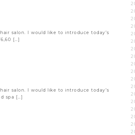
2
2
2
2
hair salon. I would like to introduce today’s
2
6,60 […]
2
2
2
2
2
2
2
hair salon. I would like to introduce today’s
2
 spa […]
2
2
2
2
2