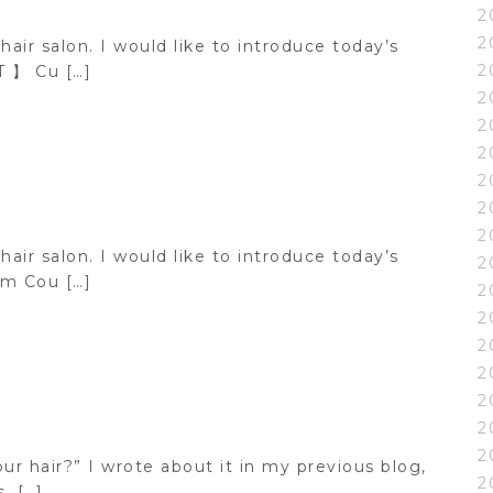
2
2
hair salon. I would like to introduce today’s
2
 】 Cu […]
2
2
2
2
2
2
hair salon. I would like to introduce today’s
2
m Cou […]
2
2
2
2
2
2
2
ur hair?” I wrote about it in my previous blog,
2
, […]