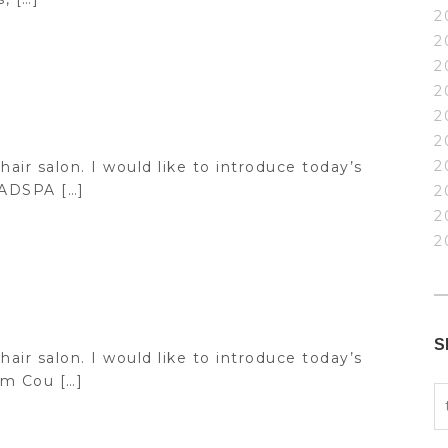
2
2
2
2
2
2
2
hair salon. I would like to introduce today’s
ADSPA […]
2
2
2
S
hair salon. I would like to introduce today’s
m Cou […]