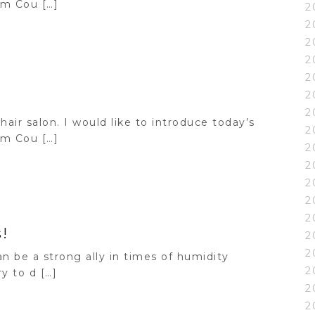
m Cou […]
2
2
2
2
2
2
2
hair salon. I would like to introduce today’s
2
m Cou […]
2
2
2
2
2
!
2
2
an be a strong ally in times of humidity
2
y to d […]
2
2