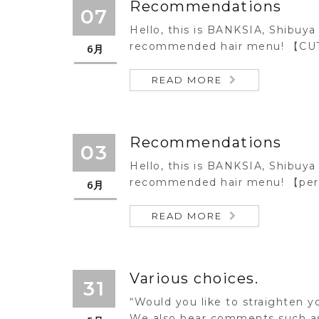
Recommendations
07
Hello, this is BANKSIA, Shibuya 
recommended hair menu! 【CUT
6月
READ MORE
Recommendations
03
Hello, this is BANKSIA, Shibuya 
recommended hair menu! 【per
6月
READ MORE
Various choices.
31
“Would you like to straighten yo
We also hear comments such as