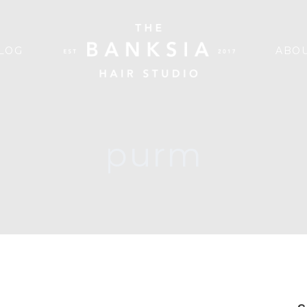
LOG
ABOU
purm