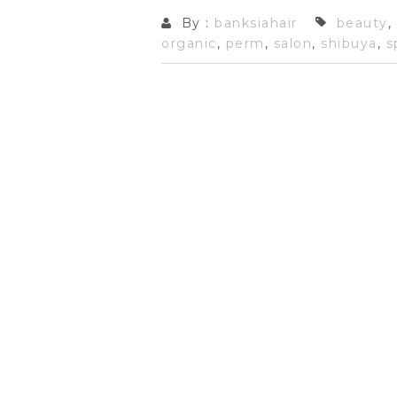
By :
banksiahair
beauty
,
organic
,
perm
,
salon
,
shibuya
,
s