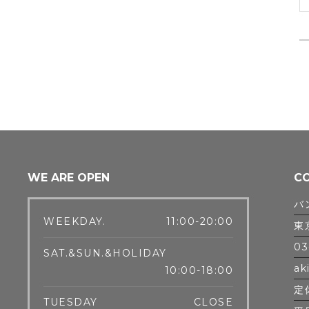
WE ARE OPEN
C
バ
WEEKDAY.
11:00-20:00
東
03
SAT.&SUN.&HOLIDAY
ak
10:00-18:00
定
TUESDAY
CLOSE