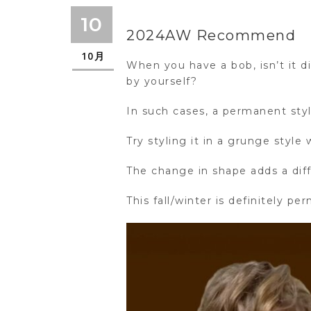
10
2024AW Recommend
10月
When you have a bob, isn’t it d
by yourself?
In such cases, a permanent st
Try styling it in a grunge styl
The change in shape adds a dif
This fall/winter is definitely per