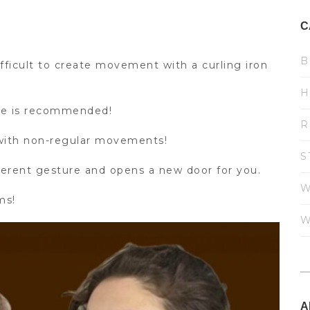
C
B
ifficult to create movement with a curling iron
H
yle is recommended!
R
e with non-regular movements!
S
ferent gesture and opens a new door for you.
W
ms!
W
A