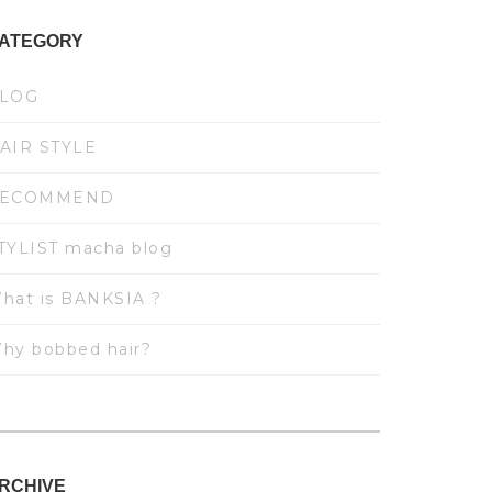
ATEGORY
LOG
AIR STYLE
ECOMMEND
TYLIST macha blog
hat is BANKSIA ?
hy bobbed hair?
RCHIVE