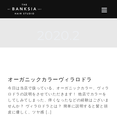
2020.2
ONLINE STORE
BOOK
BLOG
ABOUT US
オーガニックカラーヴィラロドラ
今日は当店で扱っている、オーガニックカラー、ヴィラ
CONTACT
ロドラの説明をさせていただきます！ 他店でカラーを
してしみてしまった、痒くなったなどの経験はございま
せんか？ ヴィラロドラとは？ 簡単に説明すると髪と頭
RECRUIT
皮に優しく、ツヤ感 […]