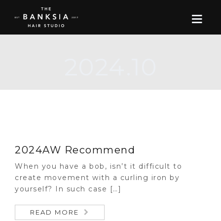
2024.10
ONLINE STORE
BOOK
BLOG
ABOUT US
2024AW Recommend
When you have a bob, isn’t it difficult to
CONTACT
create movement with a curling iron by
yourself? In such case […]
RECRUIT
READ MORE