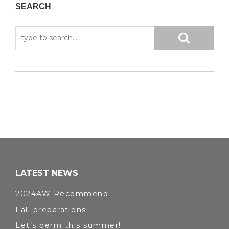
SEARCH
LATEST NEWS
2024AW Recommend
Fall preparations.
Let’s perm this summer!