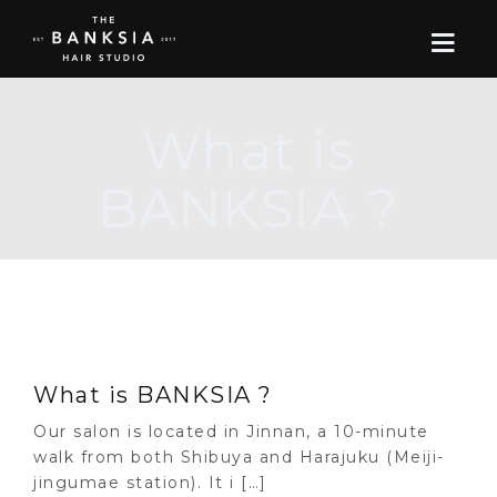
What is
ONLINE STORE
BANKSIA ?
BOOK
BLOG
ABOUT US
What is BANKSIA ?
CONTACT
Our salon is located in Jinnan, a 10-minute
RECRUIT
walk from both Shibuya and Harajuku (Meiji-
jingumae station). It i […]