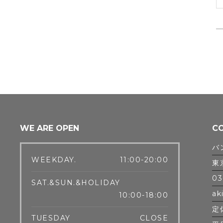
WE ARE OPEN
C
バ
WEEKDAY.
11:00-20:00
東
03
SAT.&SUN.&HOLIDAY
ak
10:00-18:00
定
TUESDAY
CLOSE