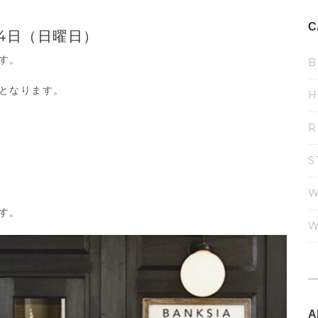
C
14日（日曜日）
です。
B
】となります。
H
R
S
W
す。
W
A