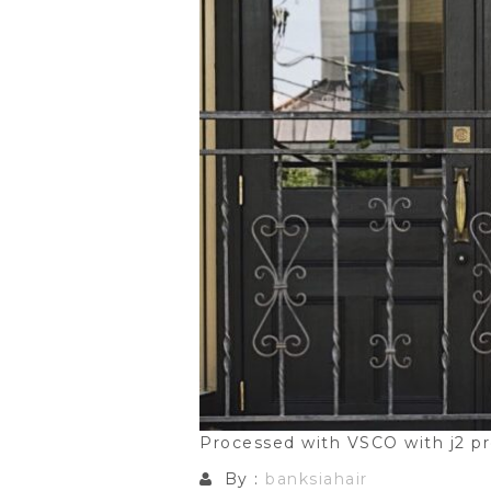
Processed with VSCO with j2 p
By :
banksiahair