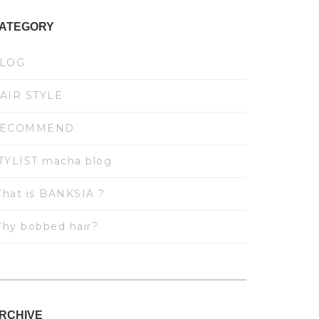
ATEGORY
LOG
AIR STYLE
ECOMMEND
TYLIST macha blog
hat is BANKSIA ?
hy bobbed hair?
RCHIVE