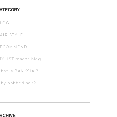
ATEGORY
LOG
AIR STYLE
ECOMMEND
TYLIST macha blog
hat is BANKSIA ?
hy bobbed hair?
RCHIVE