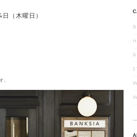
C
14日（木曜日）
B
H
R
S
す。
W
W
A