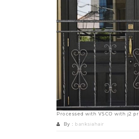
Processed with VSCO with j2 p
By :
banksiahair