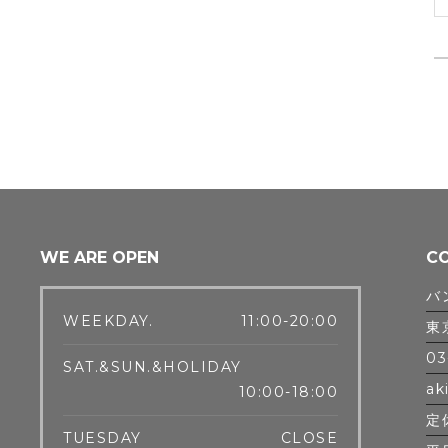
WE ARE OPEN
C
バ
WEEKDAY.
11:00-20:00
東
03
SAT.&SUN.&HOLIDAY
ak
10:00-18:00
定
TUESDAY
CLOSE