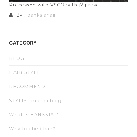
Processed with VSCO with j2 preset
By :
banksiahair
CATEGORY
BLOG
HAIR STYLE
RECOMMEND
STYLIST macha blog
What is BANKSIA ?
Why bobbed hair?