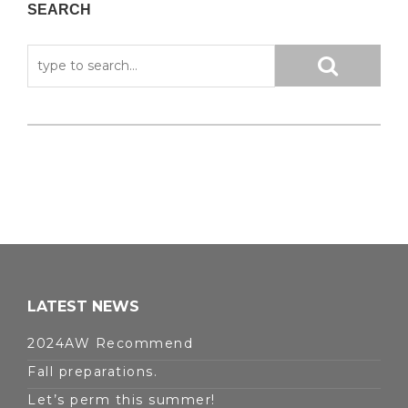
SEARCH
LATEST NEWS
2024AW Recommend
Fall preparations.
Let’s perm this summer!