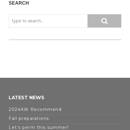
SEARCH
LATEST NEWS
2024AW Recommend
Fall preparations.
Let’s perm this summer!