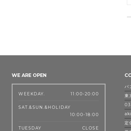
WE ARE OPEN
C
バ
WEEKDAY.
11:00-20:00
東
03
SAT.&SUN.&HOLIDAY
ak
10:00-18:00
定
TUESDAY
CLOSE