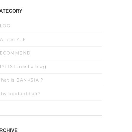
ATEGORY
LOG
AIR STYLE
ECOMMEND
TYLIST macha blog
hat is BANKSIA ?
hy bobbed hair?
RCHIVE