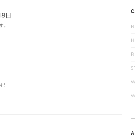
C
18日
です。
B
H
R
S
W
す!
W
A