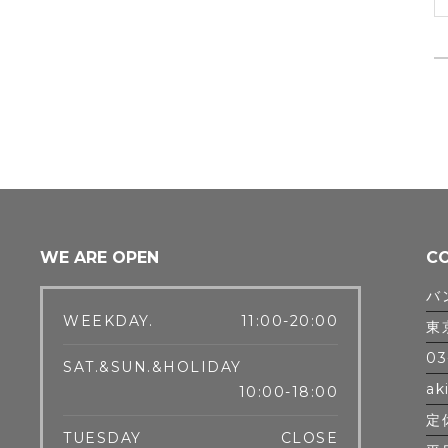
WE ARE OPEN
C
バ
WEEKDAY.
11:00-20:00
東
03
SAT.&SUN.&HOLIDAY
ak
10:00-18:00
定
TUESDAY
CLOSE