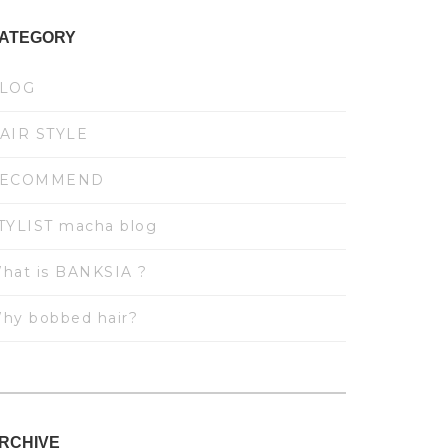
ATEGORY
LOG
AIR STYLE
ECOMMEND
TYLIST macha blog
hat is BANKSIA ?
hy bobbed hair?
RCHIVE