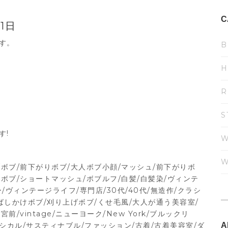
C
1日
です。
B
H
R
S
す!
W
W
/ボブ/前下がりボブ/大人ボブ小顔/マッシュ/前下がりボ
ボブ/ショートマッシュ/ボブルフ/白髪/白髪染/ヴィンテ
ヴィンテージライフ/専門店/30代/40代/無造作/クラシ
ばしかけボブ/刈り上げボブ/くせ毛風/大人が通う美容室/
/vintage/ニューヨーク/New York/ブルックリ
/エシカル/サスティナブル/ファッション/古着/古着美容室/ダ
A