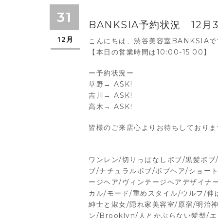
31
BANKSIA予約状況 12月3
12月
こんにちは、渋谷美容室BANKSIA
【本日の営業時間は10:00-15:00】
ー予約状況ー
草野→ ASK!
吉川→ ASK!
高木→ ASK!
皆様のご来店心よりお待ちしておりま
ワンレン/切りっぱなしボブ/黒髪ボブ
ブ/ナチュラルボブ/ボブヘア/ショート
ージヘア/ヴィンテージヘアデザイナー/
カル/モード/重めスタイル/ウルフ/伸
紳士と淑女/隠れ家美容室/原宿/明治神宮前
ン/Brooklyn/人とかぶらない髪型