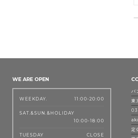
WE ARE OPEN
C
バ
WEEKDAY.
11:00-20:00
東
03
SAT.&SUN.&HOLIDAY
ak
10:00-18:00
定
TUESDAY
CLOSE