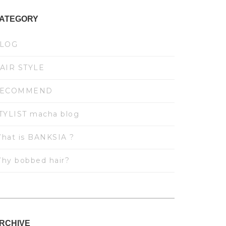
ATEGORY
LOG
AIR STYLE
ECOMMEND
TYLIST macha blog
hat is BANKSIA ?
hy bobbed hair?
RCHIVE