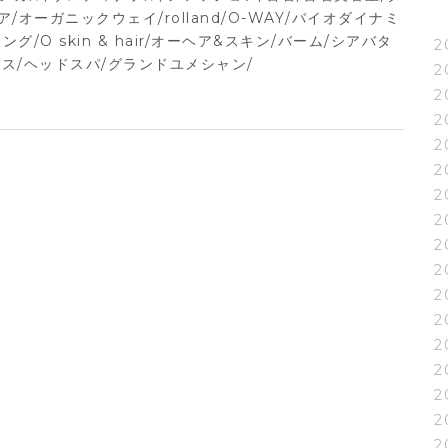
ア/オーガニックウェイ/rolland/O-WAY/バイオダイナミ
グ/O skin & hair/オーヘア&スキン/バーム/シアバタ
2
バス/ヘッドスパ/グランドユメシャン/
2
2
2
2
2
2
2
2
2
2
2
2
2
2
2
2