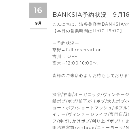
16
BANKSIA予約状況 9月1
9月
こんにちは、渋谷美容室BANKSIA
【本日の営業時間は11:00-19:00】
ー予約状況ー
草野→full reservation
吉川→ OFF
高木→12:00.16:00〜.
皆様のご来店心よりお待ちしておりま
渋谷/神南/オーガニック/ヴィンテージ
髪ボブ/ボブ/前下がりボブ/大人ボブ小
ョートボブ/ショートマッシュ/ボブル
イナー/ヴィンテージライフ/専門店/3
フ/伸ばしかけボブ/刈り上げボブ/くせ
明治神宮前/vintage/ニューヨーク/N