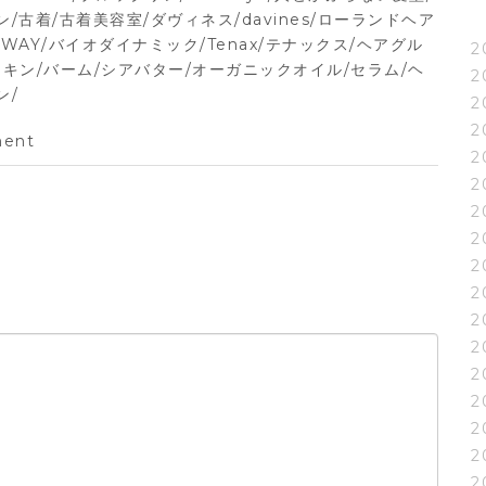
/古着/古着美容室/ダヴィネス/davines/ローランドヘア
O-WAY/バイオダイナミック/Tenax/テナックス/ヘアグル
2
ヘア&スキン/バーム/シアバター/オーガニックオイル/セラム/ヘ
2
ン/
2
2
ent
2
2
2
2
2
2
2
2
2
2
2
2
2