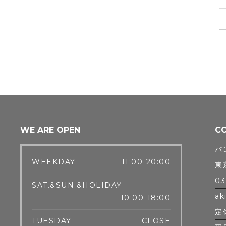
WE ARE OPEN
C
バ
WEEKDAY.
11:00-20:00
東
03
SAT.&SUN.&HOLIDAY
ak
10:00-18:00
定
TUESDAY
CLOSE