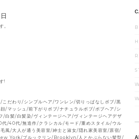
C
6日
です。
B
H
R
S
す!
W
W
/こだわり/シンプルヘア/ワンレン/切りっぱなしボブ/黒
顔/マッシュ/前下がりボブ/ナチュラルボブ/ボブヘア/シ
フ/白髪/白髪染/ヴィンテージヘア/ヴィンテージヘアデザ
0代/40代/無造作/クラシカル/モード/重めスタイル/ウル
毛風/大人が通う美容室/紳士と淑女/隠れ家美容室/原宿/
ew York/ブルックリン/Brooklyn/人とかぶらない髪型/
A