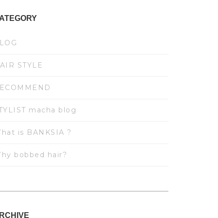
ATEGORY
LOG
AIR STYLE
ECOMMEND
TYLIST macha blog
hat is BANKSIA ?
hy bobbed hair?
RCHIVE