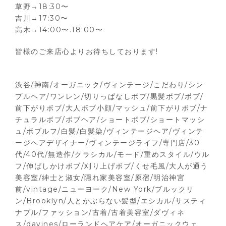
草野→18:30〜
吉川→17:30〜
高木→14:00〜.18:00〜
皆様のご来店心よりお待ちしております!
渋谷/神南/オーガニック/ヴィンテージ/こだわり/シン
プルヘア/ワンレン/切りっぱなしボブ/黒髪ボブ/ボブ/
前下がりボブ/大人ボブ小顔/マッシュ/前下がりボブ/ナ
チュラルボブ/ボブヘア/ショートボブ/ショートマッシ
ュ/ボブルフ/白髪/白髪染/ヴィンテージヘア/ヴィンテ
ージヘアデザイナー/ヴィンテージライフ/専門店/30
代/40代/無造作/クラシカル/モード/重めスタイル/ウル
フ/伸ばしかけボブ/刈り上げボブ/くせ毛風/大人が通う
美容室/紳士と淑女/隠れ家美容室/原宿/明治神宮
前/vintage/ニューヨーク/New York/ブルックリ
ン/Brooklyn/人とかぶらない髪型/エシカル/サスティ
ナブル/ファッション/古着/古着美容室/ダヴィネ
ス/davines/ローランドヘアケア/オーガニックウェ