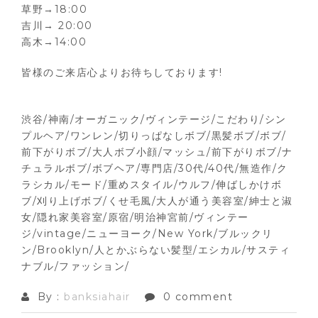
草野→18:00
吉川→ 20:00
高木→14:00
皆様のご来店心よりお待ちしております!
渋谷/神南/オーガニック/ヴィンテージ/こだわり/シン
プルヘア/ワンレン/切りっぱなしボブ/黒髪ボブ/ボブ/
前下がりボブ/大人ボブ小顔/マッシュ/前下がりボブ/ナ
チュラルボブ/ボブヘア/専門店/30代/40代/無造作/ク
ラシカル/モード/重めスタイル/ウルフ/伸ばしかけボ
ブ/刈り上げボブ/くせ毛風/大人が通う美容室/紳士と淑
女/隠れ家美容室/原宿/明治神宮前/ヴィンテー
ジ/vintage/ニューヨーク/New York/ブルックリ
ン/Brooklyn/人とかぶらない髪型/エシカル/サスティ
ナブル/ファッション/
By :
banksiahair
0 comment