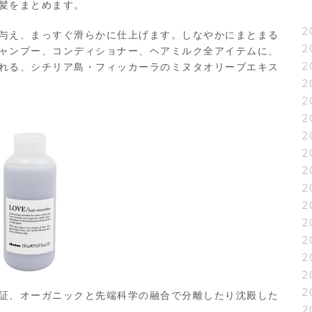
髪をまとめます。
2
与え、まっすぐ滑らかに仕上げます。しなやかにまとまる
2
ャンプー、コンディショナー、ヘアミルク全アイテムに、
2
れる、シチリア島・フィッカーラのミヌタオリーブエキス
2
2
2
2
2
2
2
2
2
2
2
2
2
証、オーガニックと先端科学の融合で分離したり沈殿した
2
。