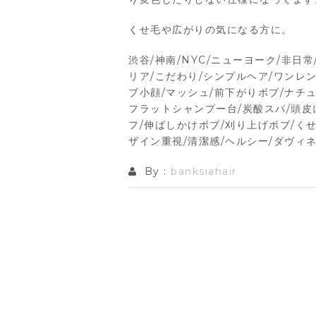
くせ毛や広がりの気になる方に。
渋谷/神南/NYC/ニューヨーク/非日
リア/こだわり/シンプルヘア/ワンレン
ブ小顔/マッシュ/前下がりボブ/ナチュ
フラットシャンプー台/炭酸スパ/頭皮
フ/伸ばしかけボブ/刈り上げボブ/くせ
ザイン重視/清潔感/ヘルシー/ダヴィネス/da
By :
banksiahair