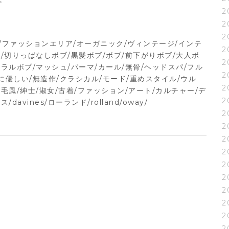
2
2
2
常/ファッションエリア/オーガニック/ヴィンテージ/インテ
2
/切りっぱなしボブ/黒髪ボブ/ボブ/前下がりボブ/大人ボ
2
ラルボブ/マッシュ/パーマ/カール/無骨/ヘッドスパ/フル
2
に優しい/無造作/クラシカル/モード/重めスタイル/ウル
2
毛風/紳士/淑女/古着/ファッション/アート/カルチャー/デ
2
vines/ローランド/rolland/oway/
2
2
2
2
2
2
2
2
2
2