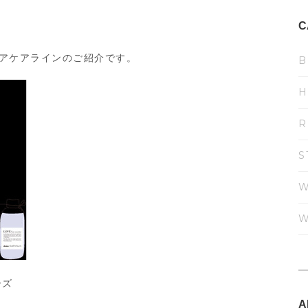
C
アケアラインのご紹介です。
B
H
R
S
W
W
ーズ
A