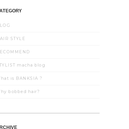
ATEGORY
LOG
AIR STYLE
ECOMMEND
TYLIST macha blog
hat is BANKSIA ?
hy bobbed hair?
RCHIVE