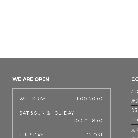
WE ARE OPEN
C
バ
WEEKDAY.
11:00-20:00
東
03
SAT.&SUN.&HOLIDAY
ak
10:00-18:00
定
TUESDAY
CLOSE