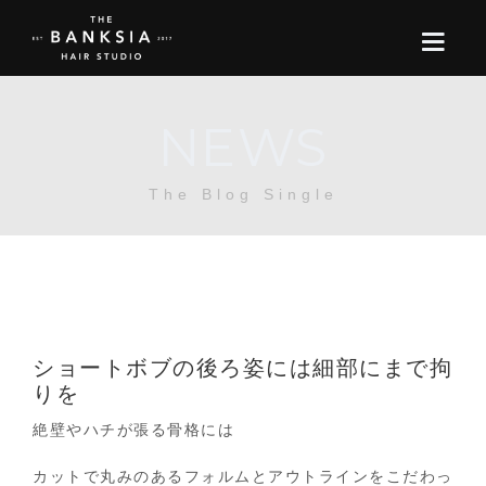
NEWS
ONLINE STORE
The Blog Single
BOOK
BLOG
ABOUT US
ショートボブの後ろ姿には細部にまで拘
CONTACT
りを
絶壁やハチが張る骨格には
RECRUIT
カットで丸みのあるフォルムとアウトラインをこだわっ